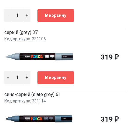
серый (grey) 37
Код артикула: 331106
319
₽
сине-серый (slate grey) 61
Код артикула: 331114
319
₽