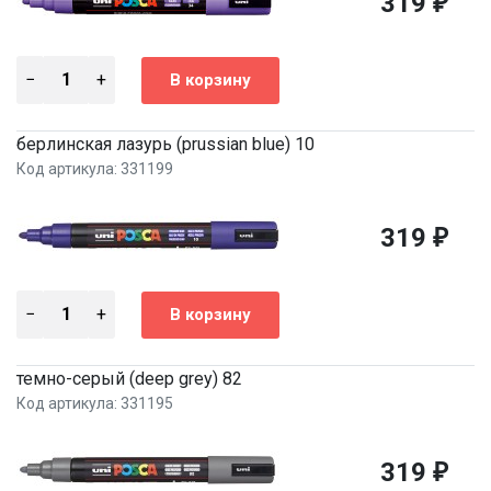
319
₽
берлинская лазурь (prussian blue) 10
Код артикула: 331199
319
₽
темно-серый (deep grey) 82
Код артикула: 331195
319
₽