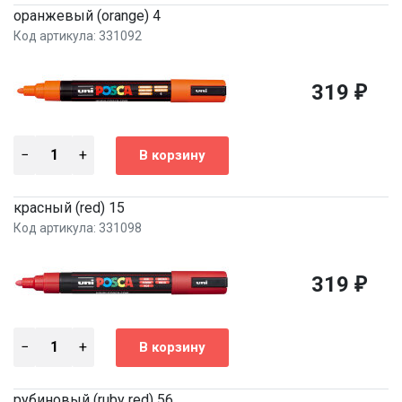
оранжевый (orange) 4
Код артикула: 331092
319
₽
красный (red) 15
Код артикула: 331098
319
₽
рубиновый (ruby red) 56