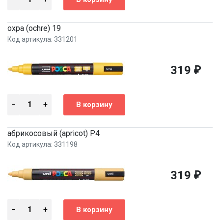
охра (ochre) 19
Код артикула: 331201
319
₽
абрикосовый (apricot) P4
Код артикула: 331198
319
₽