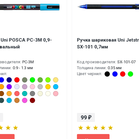
 Uni POSCA PC-3M 0,9-
Ручка шариковая Uni Jetst
овальный
SX-101 0,7мм
зводителя:
PC-3M
Код производителя:
SX-101-07
линии:
0.9 - 1.3 мм
Толщина линии:
0.35 мм
нил:
Цвет чернил:
99
₽