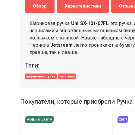
Обзор
Характеристики
Отзывы
Шариковая ручка
Uni SX-101-07FL
это ручка
чернилами и обновленным механизмом пишущ
колпачком с клипсой. Новые гибридные чер
Чернила
Jetsream
легко проникают в бумаг
правше, так и левше.
Теги:
шариковая ручка
Jetsream
Покупатели, которые приобрели Ручка 
НОВЫЕ ЦВЕТА
ХИТ!