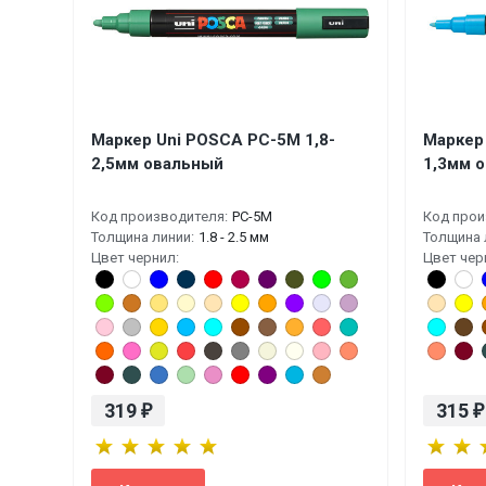
Маркер Uni POSCA PC-5M 1,8-
Маркер
2,5мм овальный
1,3мм 
Код производителя:
PC-5M
Код прои
Толщина линии:
1.8 - 2.5 мм
Толщина 
Цвет чернил:
Цвет чер
319
315
₽
₽