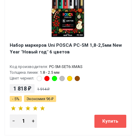
Набор маркеров Uni POSCA PC-5M 1,8-2,5мм New
Year "Новый год" 6 цветов
Код производителя:
PC-5M-SET6-XMAS
Толщина линии:
1.8 - 2.5 мм
Цвет чернил:
1 818
₽
1 914
₽
- 5%
Экономия 96
₽