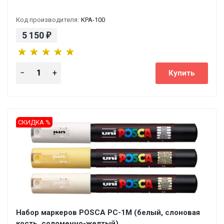
Код производителя:
KPA-100
5 150
₽
СКИДКА %
Набор маркеров POSCA PC-1M (белый, слоновая
кость, соломенно-желтый)