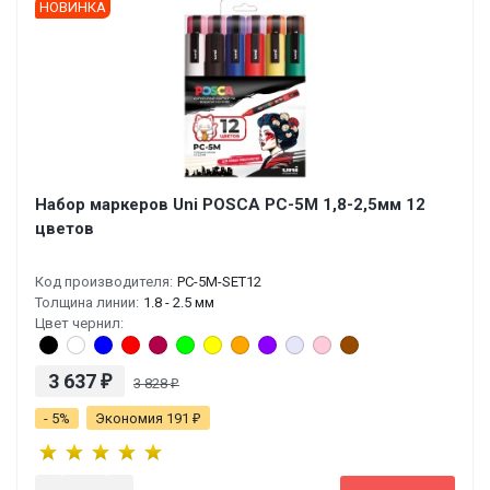
НОВИНКА
Набор маркеров Uni POSCA PC-5M 1,8-2,5мм 12
цветов
Код производителя:
PC-5M-SET12
Толщина линии:
1.8 - 2.5 мм
Цвет чернил:
3 637
₽
3 828
₽
- 5%
Экономия 191
₽