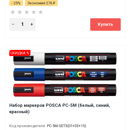
- 25%
Экономия 276
₽
СКИДКА %
Набор маркеров POSCA PC-5M (белый, синий,
красный)
Код производителя:
PC-5M-SET3(01+33+15)