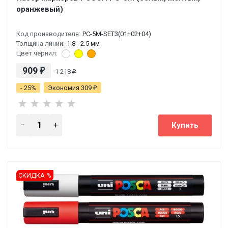
оранжевый)
Код производителя:
PC-5M-SET3(01+02+04)
Толщина линии:
1.8 - 2.5 мм
Цвет чернил:
909
₽
1 218
₽
- 25%
Экономия 309
₽
СКИДКА %