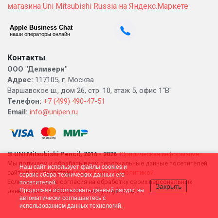
Контакты
ООО "Деливери"
Адрес:
117105, г. Москва
Варшавское ш., дом 26, стр. 10, этаж 5, офис 1"В"
Телефон:
+7 (499) 490-47-51
Email:
info@unipen.ru
© UNI Mitsubishi Pencil, 2016 - 2026
.
Юридическая информация.
Мы получаем и обрабатываем персональные данные посетителей
Наш сайт использует файлы cookies и
сайта в соответствии
с официальной политикой
.
сервис сбора технических данных его
посетителей.
Если вы не даете согласия на обработку своих персональных
Закрыть
Продолжая использовать данный ресурс, вы
данных, вам необходимо покинуть наш сайт.
автоматически соглашаетесь с
использованием данных технологий.