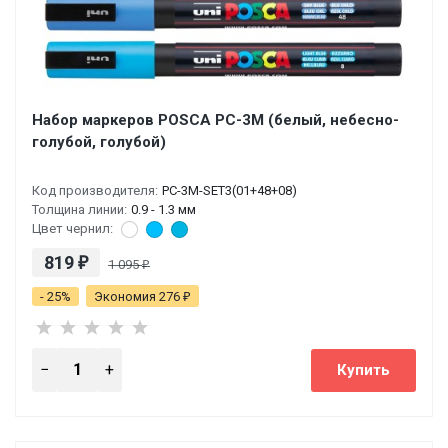
Набор маркеров POSCA PC-3M (белый, небесно-
голубой, голубой)
Код производителя:
PC-3M-SET3(01+48+08)
Толщина линии:
0.9 - 1.3 мм
Цвет чернил:
819
₽
1 095
₽
- 25%
Экономия 276
₽