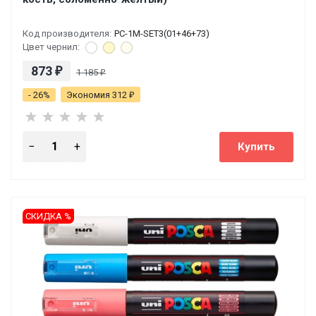
Код производителя:
PC-1M-SET3(01+46+73)
Цвет чернил:
873
₽
1 185
₽
- 26%
Экономия 312
₽
СКИДКА %