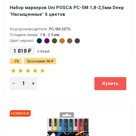
Набор маркеров Uni POSCA PC-5M 1,8-2,5мм Deep
"Насыщенные" 6 цветов
Код производителя:
PC-5M-SET6
Толщина линии:
1.8 - 2.5 мм
Цвет чернил:
1 818
₽
1 914
₽
- 5%
Экономия 96
₽
НОВИНКА