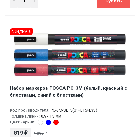
СКИДКА %
Набор маркеров POSCA PC-3M (белый, красный с
блестками, синий с блестками)
Код производителя:
PC-3M-SET3(01+L15+L33)
Толщина линии:
0.9 - 1.3 мм
Цвет чернил:
819
₽
1 095
₽