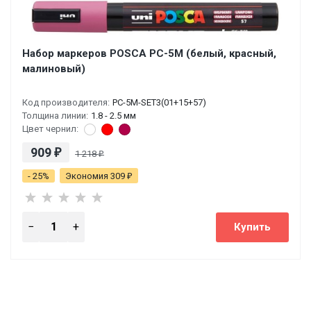
Набор маркеров POSCA PC-5M (белый, красный,
малиновый)
Код производителя:
PC-5M-SET3(01+15+57)
Толщина линии:
1.8 - 2.5 мм
Цвет чернил:
909
₽
1 218
₽
- 25%
Экономия 309
₽