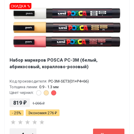
СКИДКА %
Набор маркеров POSCA PC-3M (белый,
абрикосовый, кораллово-розовый)
Код производителя:
PC-3M-SET3(01+P4+66)
Толщина линии:
0.9 - 1.3 мм
Цвет чернил:
819
₽
1 095
₽
- 25%
Экономия 276
₽