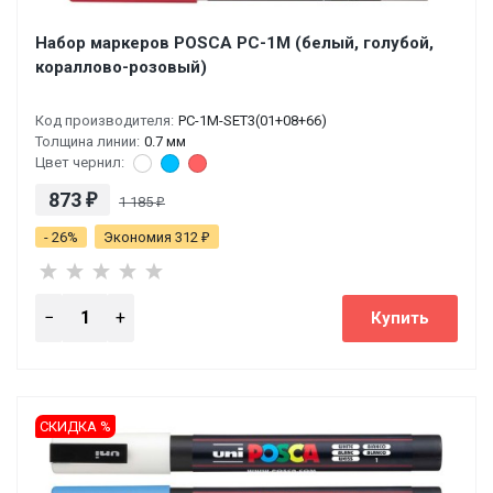
Набор маркеров POSCA PC-1M (белый, голубой,
кораллово-розовый)
Код производителя:
PC-1M-SET3(01+08+66)
Толщина линии:
0.7 мм
Цвет чернил:
873
₽
1 185
₽
- 26%
Экономия 312
₽
СКИДКА %