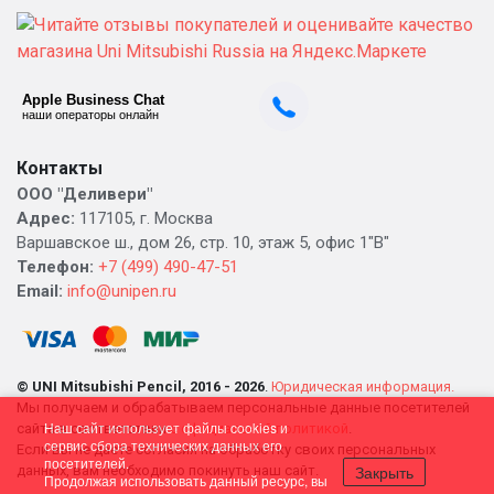
Контакты
ООО "Деливери"
Адрес:
117105, г. Москва
Варшавское ш., дом 26, стр. 10, этаж 5, офис 1"В"
Телефон:
+7 (499) 490-47-51
Email:
info@unipen.ru
© UNI Mitsubishi Pencil, 2016 - 2026
.
Юридическая информация.
Мы получаем и обрабатываем персональные данные посетителей
Наш сайт использует файлы cookies и
сайта в соответствии
с официальной политикой
.
сервис сбора технических данных его
Если вы не даете согласия на обработку своих персональных
посетителей.
Закрыть
данных, вам необходимо покинуть наш сайт.
Продолжая использовать данный ресурс, вы