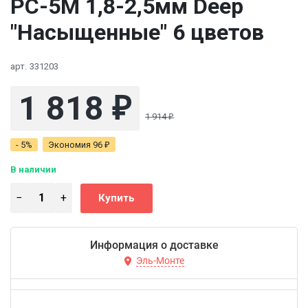
PC-5M 1,8-2,5мм Deep
"Насыщенные" 6 цветов
арт.
331203
1 818
₽
1 914
₽
- 5%
Экономия
96
₽
В наличии
Информация о доставке
Эль-Монте