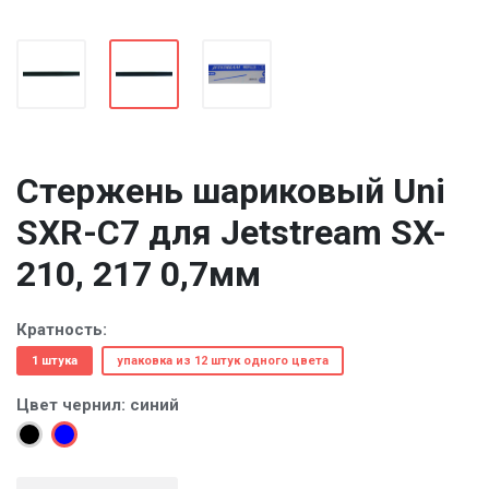
Cтержень шариковый Uni
SXR-С7 для Jetstream SX-
210, 217 0,7мм
Кратность:
1 штука
упаковка из 12 штук одного цвета
Цвет чернил:
синий